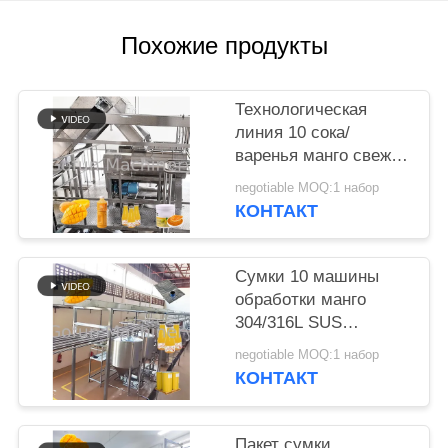
СПРОСИТЕ
Похожие продукты
ЦИТАТУ
Технологическая
КАРТА
линия 10 сока/
варенья манго свежих
САЙТА
фруктов - 200T/D
negotiable MOQ:1 набор
КОНТАКТ
ПОЛИТИКА
КОНФИДЕНЦИАЛЬНОСТИ
Сумки 10 машины
обработки манго
304/316L SUS
безгнилостные -
negotiable MOQ:1 набор
100T/D
КОНТАКТ
Пакет сумки