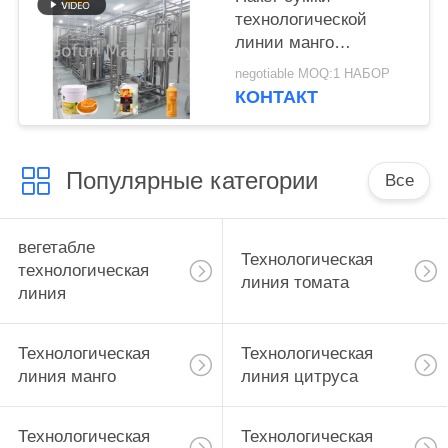
технологической
линии манго
нержавеющей стали
negotiable MOQ:1 НАБОР
10T/D 304
КОНТАКТ
безгнилостный
Популярные категории
Все
вегетабле
Технологическая
технологическая
линия томата
линия
Технологическая
Технологическая
линия манго
линия цитруса
Технологическая
Технологическая