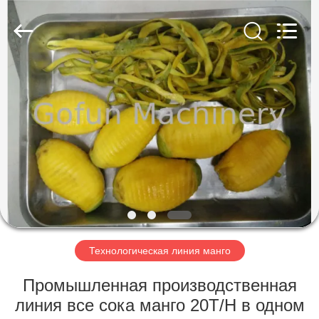
Shanghai
Gofun
Machinery
Co.,
Ltd..
All
Rights
Reserved.
ДОМ
ПРОДУКТЫ
РОЛИКИ
VR
-
ШОУ
Технологическая линия манго
Промышленная производственная
О
линия все сока манго 20T/H в одном