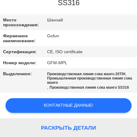
НАС
SS316
ПУТЕШЕСТВИЕ
Место
Шанхай
происхождения:
ФАБРИКИ
Фирменное
Gofun
наименование:
ПРОВЕРКА
Сертификация:
CE, ISO certificate
КАЧЕСТВА
Номер модели:
GFM-MPL
Выделенное:
,
Производственная линия сока манго 20T/H
СВЯЖИТЕСЬ
Промышленная производственная линия сока
манго
,
Производственная линия сока манго SS316
МЫ
КОНТАКТНЫЕ ДАННЫЕ!
НОВОСТИ
СЛУЧАИ
РАСКРЫТЬ ДЕТАЛИ