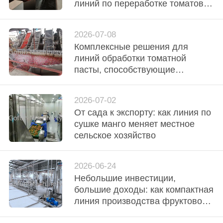
НАС
линий по переработке томатов,
специально разработанные для
развивающихся рынков
ПУТЕШЕСТВИЕ
2026-07-08
Комплексные решения для
ФАБРИКИ
линий обработки томатной
пасты, способствующие
ПРОВЕРКА
расширению возможностей
производства овощей и фруктов
КАЧЕСТВА
2026-07-02
во всем мире
От сада к экспорту: как линия по
сушке манго меняет местное
СВЯЖИТЕСЬ
сельское хозяйство
МЫ
2026-06-24
НОВОСТИ
Небольшие инвестиции,
большие доходы: как компактная
линия производства фруктового
СЛУЧАИ
вина превращает сезонные