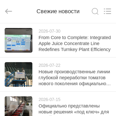
Shanghai
Gofun
Machinery
Co.,
Свежие новости
Ltd..
All
Rights
Reserved.
ДОМ
2026-07-30
From Core to Complete: Integrated
ПРОДУКТЫ
Apple Juice Concentrate Line
Redefines Turnkey Plant Efficiency
РОЛИКИ
2026-07-22
Новые производственные линии
VR
глубокой переработки томатов
-
нового поколения официально
запущены для мирового рынка
ШОУ
2026-07-15
Официально представлены
О
новые решения «под ключ» для