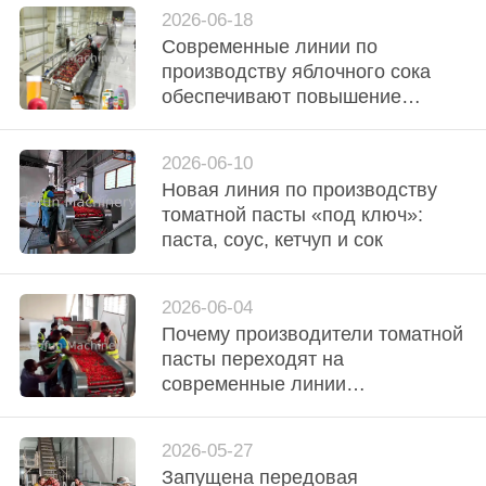
фрукты в прибыль круглый год?
2026-06-18
СПРОСИТЕ
Современные линии по
ЦИТАТУ
производству яблочного сока
обеспечивают повышение
эффективности и качества
КАРТА
2026-06-10
САЙТА
Новая линия по производству
томатной пасты «под ключ»:
паста, соус, кетчуп и сок
ПОЛИТИКА
КОНФИДЕНЦИАЛЬНОСТИ
2026-06-04
Почему производители томатной
пасты переходят на
современные линии
переработки
2026-05-27
Запущена передовая