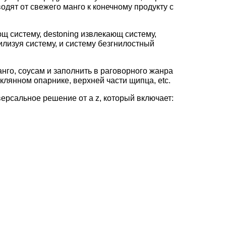
водят от свежего манго к конечному продукту с
щ систему, destoning извлекающ систему,
лизуя систему, и систему безгнилостный
нго, соусам и заполнить в раговорного жанра
клянном опарнике, верхней части щипца, etc.
ерсальное решение от a z, который включает: