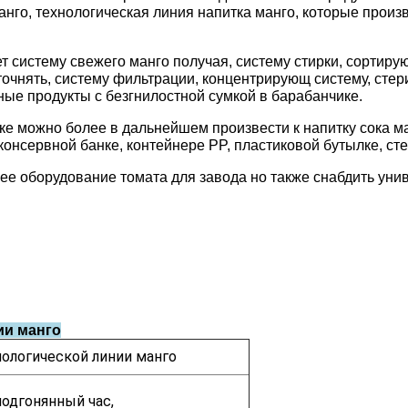
манго, технологическая линия напитка манго, которые произ
 систему свежего манго получая, систему стирки, сортирую
очнять, систему фильтрации, концентрирующ систему, стери
ные продукты с безгнилостной сумкой в барабанчике.
ке можно более в дальнейшем произвести к напитку сока ма
онсервной банке, контейнере PP, пластиковой бутылке, сте
е оборудование томата для завода но также снабдить унив
ии манго
ологической линии манго
 подгонянный час,