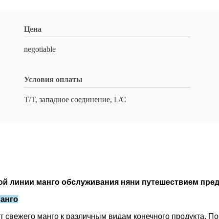
Цена
negotiable
Условия оплаты
T/T, западное соединение, L/C
кой линии манго обслуживания няни путешествием пре
манго
т свежего манго к различным видам конечного продукта. П