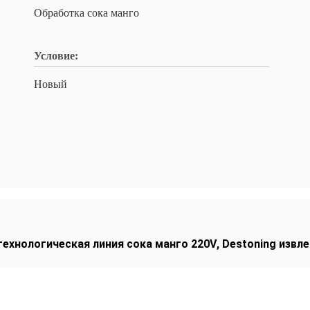
Обработка сока манго
Условие:
Новый
технологическая линия сока манго 220V
,
Destoning извл