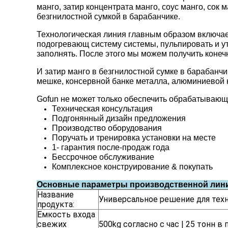
манго, затир концентрата манго, соус манго, сок 
безгнилостной сумкой в барабанчике.
Технологическая линия главным образом включает
подогревающ систему системы, пульпировать и ут
заполнять. После этого мы можем получить конеч
И затир манго в безгнилостной сумке в барабанчи
мешке, консервной банке металла, алюминиевой к
Gofun не может только обеспечить обрабатывающе
Техническая консультация
Подгонянный дизайн предложения
Производство оборудования
Поручать и тренировка установки на месте
1- гарантия после-продаж года
Бессрочное обслуживание
Комплексное конструирование & покупать
Основные параметры производственной лин
Название
Универсальное решение для техн
продукта:
Емкость входа
свежих
500kg согласно с час | 25 тонн в