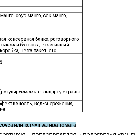
анго, соус манго, сок манго,
ая консервная банка, раговорного
стиковая бутылка, стеклянный
оробка, Tetra пакет, etc
6
(регулируемое к стандарту страны
фективность, Вод-сбережения,
ие
оуса или кетчуп затира томата