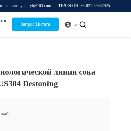
нная почта yudaryl@163.com
ТЕЛЕФОН: 86-021-59532925
тия


Запрос Цитата
хнологической линии сока
US304 Destoning
нхай