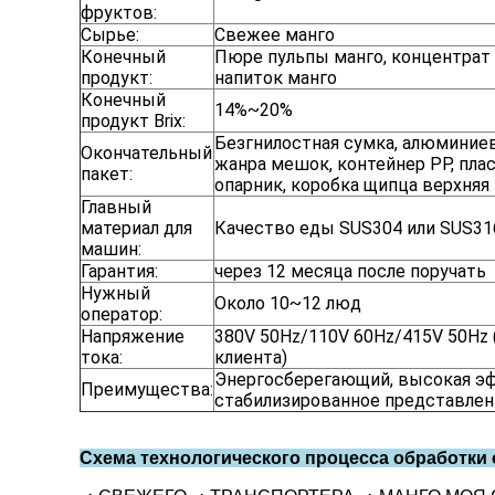
фруктов:
Сырье:
Свежее манго
Конечный
Пюре пульпы манго, концентрат м
продукт:
напиток манго
Конечный
14%~20%
продукт Brix:
Безгнилостная сумка, алюминиев
Окончательный
жанра мешок, контейнер PP, пла
пакет:
опарник, коробка щипца верхняя к
Главный
материал для
Качество еды SUS304 или SUS31
машин:
Гарантия:
через 12 месяца после поручать
Нужный
Около 10~12 люд
оператор:
Напряжение
380V 50Hz/110V 60Hz/415V 50Hz 
тока:
клиента)
Энергосберегающий, высокая эф
Преимущества:
стабилизированное представлен
Схема технологического процесса обработки с