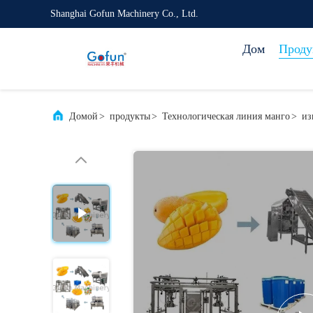
Shanghai Gofun Machinery Co., Ltd.
Дом
Проду
Домой
>
продукты
>
Технологическая линия манго
>
из