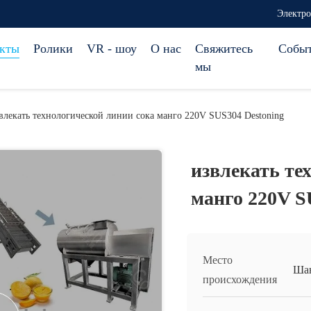
Электро
кты
Ролики
VR - шоу
О нас
Свяжитесь
Собы
мы
влекать технологической линии сока манго 220V SUS304 Destoning
извлекать те
манго 220V S
Место
Ша
происхождения