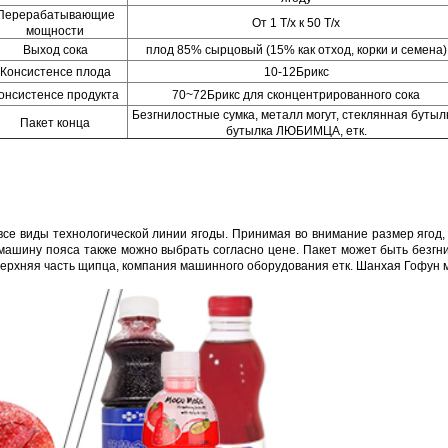
Перерабатывающие
От 1 Т/х к 50 Т/х
мощности
Выход сока
плод 85% сырцовый (15% как отход, корки и семена)
Консистенсе плода
10-12Брикс
онсистенсе продукта
70~72Брикс для сконцентрированного сока
Безгнилостные сумка, металл могут, стеклянная бутыл
Пакет конца
бутылка ЛЮБИМЦА, етк.
е виды технологической линии ягоды. Принимая во внимание размер ягод,
 машину пояса также можно выбрать согласно цене.
Пакет может быть безгн
ерхняя часть щипца, компания машинного оборудования етк. Шанхая Гофун м