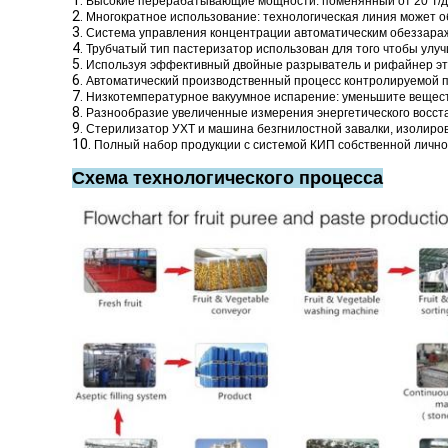
1.
Высокие перерабатывающие мощности: поменянный от 20 Т/да
2.
Многократное использование: технологическая линия может 
3.
Система управления концентрации автоматическим обеззараж
4.
Трубчатый тип пастеризатор использован для того чтобы улу
5.
Используя эффективный двойные разрыватель и рифайнер эта
6.
Автоматический производственный процесс контролируемой п
7.
Низкотемпературное вакуумное испарение: уменьшите веществ
8.
Разнообразие увеличенные измерения энергетического восст
9.
Стерилизатор УХТ и машина безгнилостной завалки, изолиров
10.
Полный набор продукции с системой КИП собственной лично
Схема технологического процесса