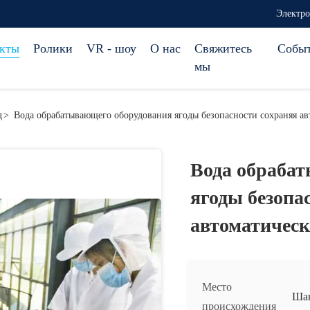
Электро
кты
Ролики
VR - шоу
О нас
Свяжитесь
Собы
мы
д
>
Вода обрабатывающего оборудования ягоды безопасности сохраняя 
Вода обраба
ягоды безопа
автоматичес
Место
Шан
происхождения