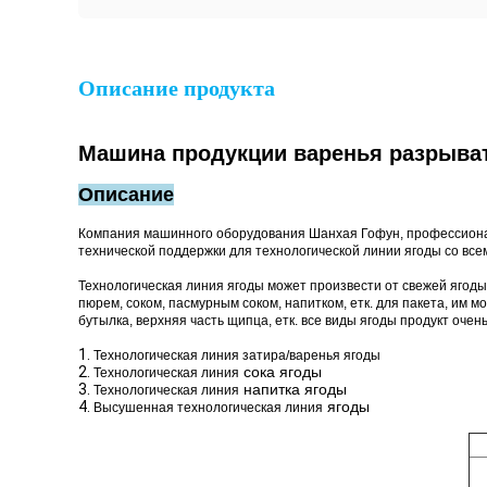
Описание продукта
Машина продукции варенья разрыват
Описание
Компания машинного оборудования Шанхая Гофун, профессиональ
технической поддержки для технологической линии ягоды со все
Технологическая линия ягоды может произвести от свежей ягоды 
пюрем, соком, пасмурным соком, напитком, етк. для пакета, им
бутылка, верхняя часть щипца, етк. все виды ягоды продукт очен
1.
Технологическая линия затира/варенья ягоды
2.
сока ягоды
Технологическая линия
3.
напитка ягоды
Технологическая линия
4.
ягоды
Высушенная технологическая линия