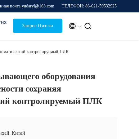
нная почта yudaryl@163.com
ТЕЛЕФОН: 86-021-59532925
тия


Запрос Цитата
автоматический контролируемый ПЛК
тывающего оборудования
сности сохраняя
кий контролируемый ПЛК
хай, Китай