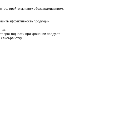
онтролируйте выпарку обеззараживанием.
чшить эффективность продукции.
тва.
т срок годности при хранении продукта.
 санобработку.