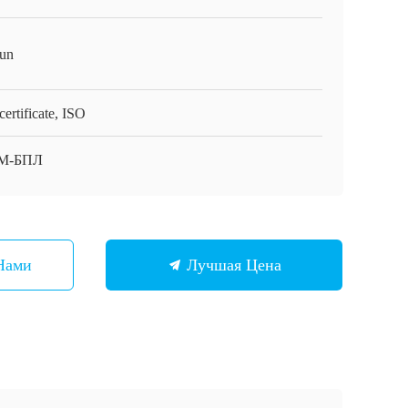
un
ertificate, ISO
М-БПЛ
Нами
Лучшая Цена