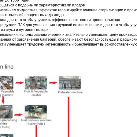
й до 1500 Т/дай.
общаться с подобными характеристиками плодов.
иванием жидкостная: эффектно гарантируйте влияние стерилизации и прок
чшить высокий процент выхода ягоды.
па для того чтобы улучшить эффективность сока и процент выхода.
родукции ПЛК для уменьшения трудовой интенсивности и для того чтобы улу
а вкуса и нутриент потери.
ановления, использованию энергии и значительно уменьшают цену производс
анная от загрязнения бактерий, обеспечивают безопасность еды и расширяю
сти уменьшает трудовую интенсивность и обеспечивает высокопоставленную