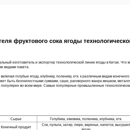
еля фруктового сока ягоды технологическо
ный изготовитель и экспортер технологической линии ягоды в Китае. Что 
ми видами пакета.
включая голубые ягоду, клубнику, поленику, етк. к различным видам конечно
 может быть безгнилостными сумками, саше, раговорного жанра мешком, мет
ь популярен во всем мире.
Самые популярные промышленные технологические
Сырье
Голубика, ежевика, поленика, клубника, етк.
Сок, пульпа, затир, пюре, варенье, напиток, высушил
Конечный продукт
ягоду