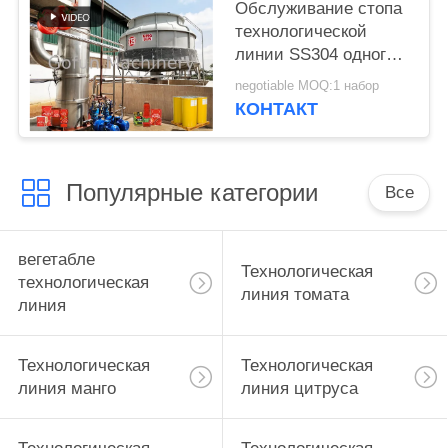
Обслуживание стопа
технологической
линии SS304 одного
смешивания кетчуп
negotiable MOQ:1 набор
томата 100T/D
КОНТАКТ
полностью готовое
Популярные категории
Все
вегетабле
Технологическая
технологическая
линия томата
линия
Технологическая
Технологическая
линия манго
линия цитруса