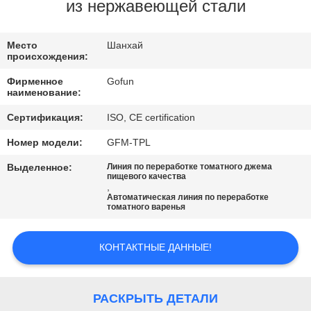
НАС
из нержавеющей стали
ПУТЕШЕСТВИЕ
Место
Шанхай
происхождения:
ФАБРИКИ
Фирменное
Gofun
наименование:
ПРОВЕРКА
Сертификация:
ISO, CE certification
КАЧЕСТВА
Номер модели:
GFM-TPL
Выделенное:
Линия по переработке томатного джема
СВЯЖИТЕСЬ
пищевого качества
,
Автоматическая линия по переработке
МЫ
томатного варенья
НОВОСТИ
КОНТАКТНЫЕ ДАННЫЕ!
СЛУЧАИ
РАСКРЫТЬ ДЕТАЛИ