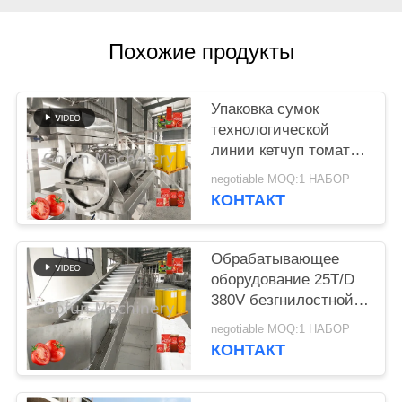
СПРОСИТЕ
Похожие продукты
ЦИТАТУ
Упаковка сумок
КАРТА
технологической
САЙТА
линии кетчуп томата
SS304 500T/D
negotiable MOQ:1 НАБОР
безгнилостная
ПОЛИТИКА
КОНТАКТ
КОНФИДЕНЦИАЛЬНОСТИ
Обрабатывающее
оборудование 25T/D
380V безгнилостной
томатной пасты
negotiable MOQ:1 НАБОР
сумки
КОНТАКТ
автоматической