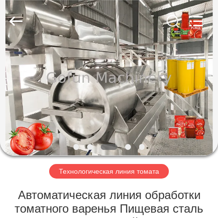
Shanghai
Gofun
Machinery
Co.,
Ltd..
All
Rights
Reserved.
ДОМ
ПРОДУКТЫ
РОЛИКИ
VR
-
ШОУ
Технологическая линия томата
Автоматическая линия обработки
О
томатного варенья Пищевая сталь