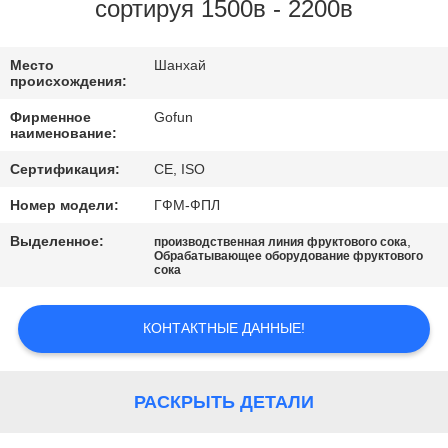
НАС
сортируя 1500в - 2200в
ПУТЕШЕСТВИЕ
Место
Шанхай
происхождения:
ФАБРИКИ
Фирменное
Gofun
наименование:
ПРОВЕРКА
Сертификация:
CE, ISO
КАЧЕСТВА
Номер модели:
ГФМ-ФПЛ
Выделенное:
,
производственная линия фруктового сока
СВЯЖИТЕСЬ
Обрабатывающее оборудование фруктового
сока
МЫ
КОНТАКТНЫЕ ДАННЫЕ!
НОВОСТИ
РАСКРЫТЬ ДЕТАЛИ
СЛУЧАИ