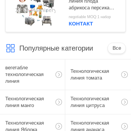
линия плода
абрикоса персика
управлением PLC
negotiable MOQ:1 набор
3tons/Day
КОНТАКТ
Популярные категории
Все
вегетабле
Технологическая
технологическая
линия томата
линия
Технологическая
Технологическая
линия манго
линия цитруса
Технологическая
Технологическая
линия Яблока
линия ананаса