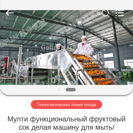
Shanghai
Gofun
Machinery
Co.,
Ltd..
All
Rights
Reserved.
ДОМ
ПРОДУКТЫ
РОЛИКИ
VR
-
ШОУ
Технологическая линия плода
Мулти функциональный фруктовый
О
сок делая машину для мыть/