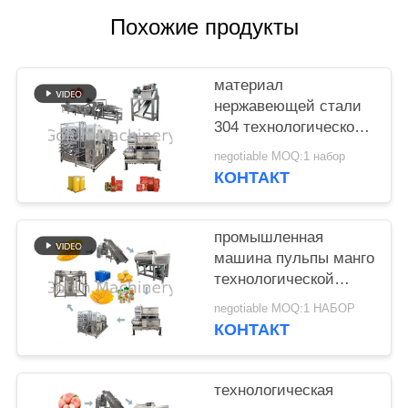
Похожие продукты
СПРОСИТЕ
ЦИТАТУ
материал
нержавеющей стали
КАРТА
304 технологической
САЙТА
линии концентрата
negotiable MOQ:1 набор
соуса томатной пасты
КОНТАКТ
380V
ПОЛИТИКА
КОНФИДЕНЦИАЛЬНОСТИ
промышленная
машина пульпы манго
технологической
линии сока манго
negotiable MOQ:1 НАБОР
440V
КОНТАКТ
технологическая