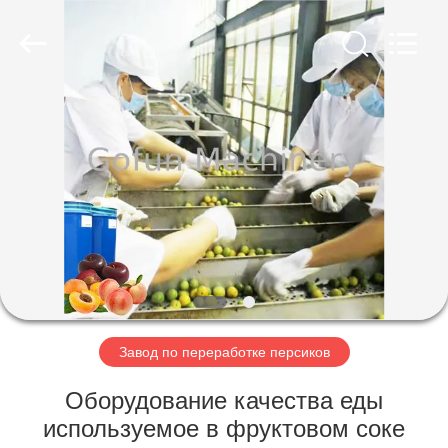
Shanghai
Gofun
Machinery
Co.,
Ltd..
All
Rights
Reserved.
ДОМ
ПРОДУКТЫ
РОЛИКИ
VR
-
ШОУ
Завод по переработке персиков
Оборудование качества еды
О
используемое в фруктовом соке