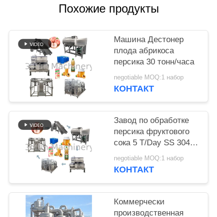
Похожие продукты
СПРОСИТЕ
ЦИТАТУ
Машина Дестонер
плода абрикоса
КАРТА
персика 30 тонн/часа
САЙТА
negotiable MOQ:1 набор
КОНТАКТ
ПОЛИТИКА
Завод по обработке
КОНФИДЕНЦИАЛЬНОСТИ
персика фруктового
сока 5 T/Day SS 304
380V 220V
negotiable MOQ:1 набор
КОНТАКТ
Коммерчески
производственная