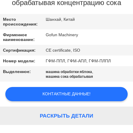
НАС
обрабатывая концентрацию сока
ПУТЕШЕСТВИЕ
Место
Шанхай, Китай
происхождения:
ФАБРИКИ
Фирменное
Gofun Machinery
наименование:
ПРОВЕРКА
Сертификация:
CE certificate, ISO
КАЧЕСТВА
Номер модели:
ГФМ-ППЛ, ГФМ-АПЛ, ГФМ-ПЛПЛ
Выделенное:
,
машина обработки яблока
СВЯЖИТЕСЬ
машина сока обрабатывая
МЫ
КОНТАКТНЫЕ ДАННЫЕ!
НОВОСТИ
РАСКРЫТЬ ДЕТАЛИ
СЛУЧАИ