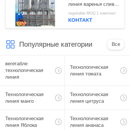
линия варенья сливы
пюра абрикоса завода
negotiable MOQ:1 комплект
по обработке персика
КОНТАКТ
Популярные категории
Все
вегетабле
Технологическая
технологическая
линия томата
линия
Технологическая
Технологическая
линия манго
линия цитруса
Технологическая
Технологическая
линия Яблока
линия ананаса