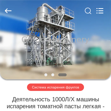
Shanghai
Gofun
Machinery
Co.,
Ltd..
All
Rights
Reserved.
ДОМ
ПРОДУКТЫ
РОЛИКИ
VR
-
ШОУ
Система испарения фруктов
Деятельность 1000Л/Х машины
О
испарения томатной пасты легкая -