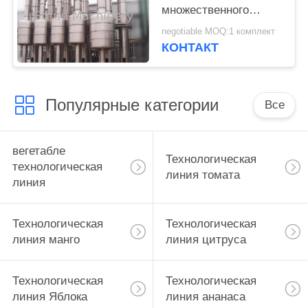
множественного
влияния падая для
negotiable MOQ:1 комплект
сконденсированного
КОНТАКТ
молока
Популярные категории
Все
вегетабле
Технологическая
технологическая
линия томата
линия
Технологическая
Технологическая
линия манго
линия цитруса
Технологическая
Технологическая
линия Яблока
линия ананаса