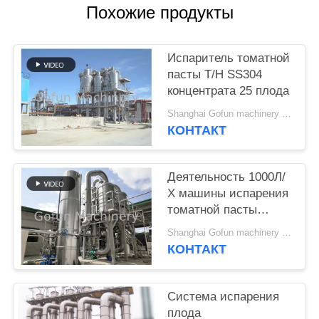
Похожие продукты
СПРОСИТЕ
ЦИТАТУ
Испаритель томатной
пасты T/H SS304
КАРТА
концентрата 25 плода
САЙТА
Shanghai Gofun machinery company MOQ:1 набор
КОНТАКТ
ПОЛИТИКА
Деятельность 1000Л/
КОНФИДЕНЦИАЛЬНОСТИ
Х машины испарения
томатной пасты
легкая - емкость
Shanghai Gofun machinery company MOQ:1 комплект
35000Л/Х
КОНТАКТ
Система испарения
плода