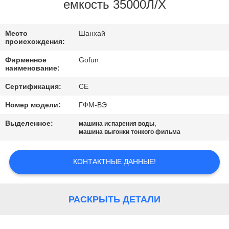
НАС
емкость 35000Л/Х
ПУТЕШЕСТВИЕ
Место
Шанхай
происхождения:
ФАБРИКИ
Фирменное
Gofun
наименование:
ПРОВЕРКА
Сертификация:
CE
КАЧЕСТВА
Номер модели:
ГФМ-ВЭ
Выделенное:
,
машина испарения воды
СВЯЖИТЕСЬ
машина выгонки тонкого фильма
МЫ
КОНТАКТНЫЕ ДАННЫЕ!
НОВОСТИ
РАСКРЫТЬ ДЕТАЛИ
СЛУЧАИ