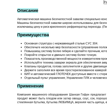
Р
Описание
Автоматическая машина безгнилостной завалки специально конс
Машины безгнилостной завалки широко использованы для безгнил
исключающ цену и риск криогенного рефригератед перехода. (Пе
Преимущества
Основная структура с нержавеющей сталью СУС 304.
Обеспечьте несколько мер безопасности (управление полож
Повышающ систему более гибкую и сделайте прочным, кото
Покройте открытое и двиньте систему более точную.
Показатель производственной мощности измерителем прока
Используйте техника заварки зеркала для обеспечения акку
Клапаны продуктов, голова заполнителя и другие двигающи
Держите заполняя все время простерилизованное камерой 
КИП и автоматический ГЛОТОЧЕК доступные вместе с стер
Отдельный пульт управления; Управление ПЛК и человеческ
Применение
Компания машинного оборудования Шанхая Гофун предлагает в
продукт может быть плодом или затир овоща, соус, сок, порошо
стеклянная бутылка, бутылка ЛЮБИМЦА, верхняя часть щипца, е