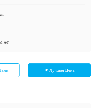
un
М-АФ
Нами
Лучшая Цена