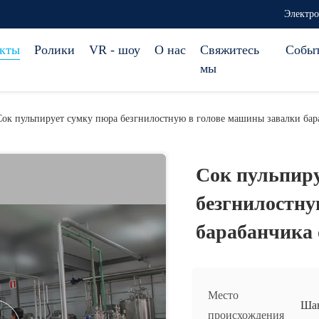
Электро
кты
Ролики
VR - шоу
О нас
Свяжитесь
Собы
мы
Сок пульпирует сумку пюра безгнилостную в голове машины завалки бар
Сок пульпиру
безгнилостну
барабанчика 
Место
Ша
происхождения