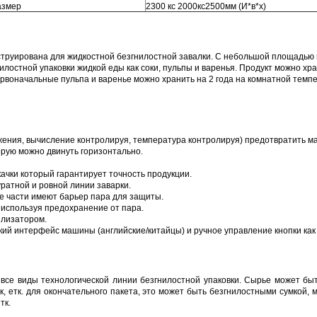
азмер
2300 кс 2000кс2500мм (И*в*х)
труирована для жидкостной безгнилостной завалки. С небольшой площадью 
остной упаковки жидкой еды как соки, пульпы и варенья. Продукт можно хра
рвоначальные пульпа и варенье можно хранить на 2 года на комнатной темпе
ения, вычисление контролируя, температура контролируя) предотвратить ма
рую можно двинуть горизонтально.
чки который гарантирует точность продукции.
ратной и ровной линии заварки.
е части имеют барьер пара для защиты.
используя предохранение от пара.
илизатором.
ий интерфейс машины (английские/китайцы) и ручное управление кнопки как
се виды технологической линии безгнилостной упаковки. Сырье может быть
к, етк. для окончательного пакета, это может быть безгнилостными сумкой,
тк.