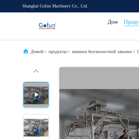
Shanghai Gofun Machinery Co., Ltd.
Дом
Проду
Домой
>
продукты
>
машина безгнилостной завалки
>