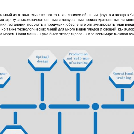
ный изготовитель и экспортер технологической линии фрукта и овоща в Ки
ую строку с высококачественными и конкурсными производственными линиями
ания, установки, поручать и продукции; обеспечьте оптимизировать план вн
о также технологических линий для много видов плодов & овощей, как яблоки,
за морем. Наши машины уже были экспортированы к во всем мире включая ази