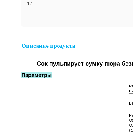
T/T
Описание продукта
Сок пульпирует сумку пюра без
Параметры
М
Ем
Бе
Ра
Об
Ош
С