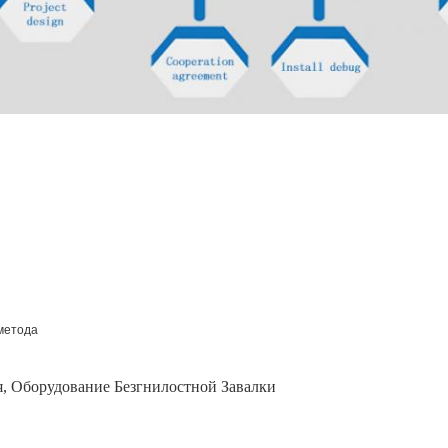
метода
я
,
Оборудование Безгнилостной Завалки