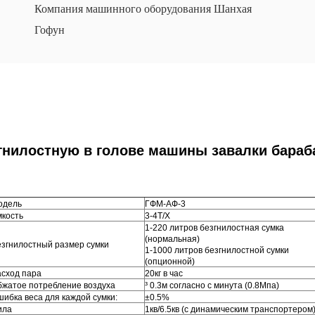
Компания машинного оборудования Шанхая
Гофун
гнилостную в голове машины завалки бараба
одель
ГФМ-АФ-3
кость
3-4Т/Х
1-220 литров безгнилостная сумка
(нормальная)
згнилостный размер сумки
1-1000 литров безгнилостной сумки
(опционной)
сход пара
20кг в час
жатое потребление воздуха
³ 0.3м согласно с минута (0.8Мпа)
ибка веса для каждой сумки:
±0.5%
ила
1кв/6.5кв (с динамическим транспортером