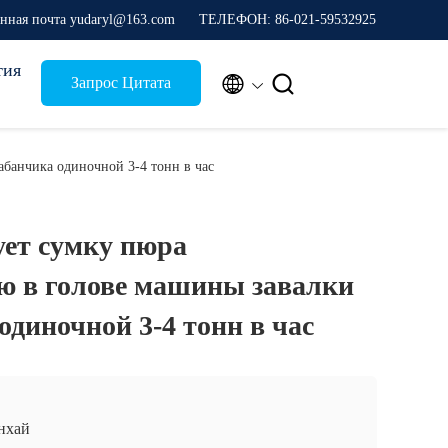
нная почта yudaryl@163.com
ТЕЛЕФОН: 86-021-59532925
тия


Запрос Цитата
абанчика одиночной 3-4 тонн в час
ет сумку пюра
ю в голове машины завалки
одиночной 3-4 тонн в час
нхай